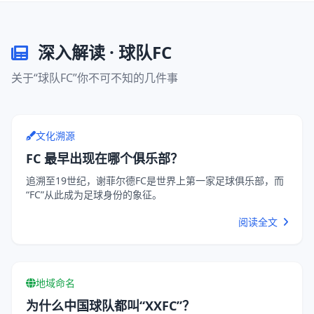
深入解读 · 球队FC
关于“球队FC”你不可不知的几件事
文化溯源
FC 最早出现在哪个俱乐部？
追溯至19世纪，谢菲尔德FC是世界上第一家足球俱乐部，而
“FC”从此成为足球身份的象征。
阅读全文
地域命名
为什么中国球队都叫“XXFC”？