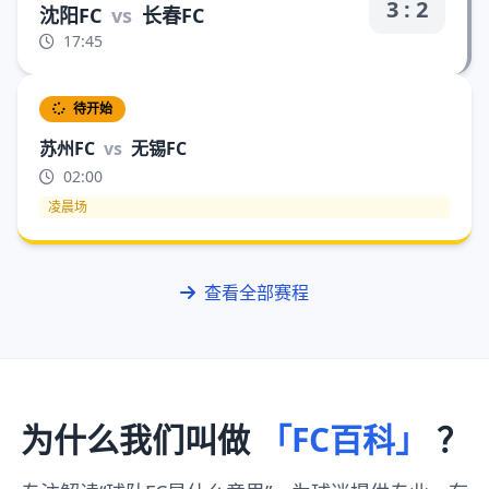
3 : 2
沈阳FC
vs
长春FC
17:45
待开始
苏州FC
vs
无锡FC
02:00
凌晨场
查看全部赛程
为什么我们叫做
「FC百科」
？