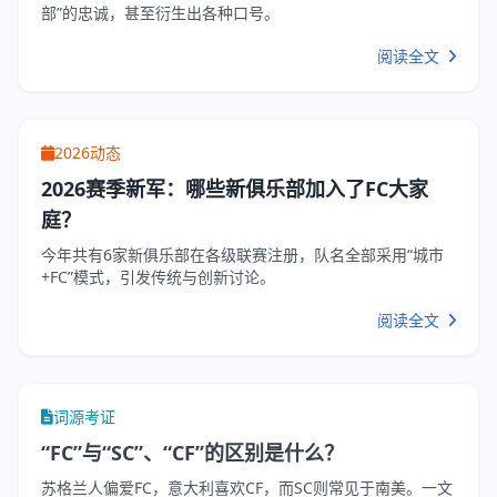
部”的忠诚，甚至衍生出各种口号。
阅读全文
2026动态
2026赛季新军：哪些新俱乐部加入了FC大家
庭？
今年共有6家新俱乐部在各级联赛注册，队名全部采用“城市
+FC”模式，引发传统与创新讨论。
阅读全文
词源考证
“FC”与“SC”、“CF”的区别是什么？
苏格兰人偏爱FC，意大利喜欢CF，而SC则常见于南美。一文