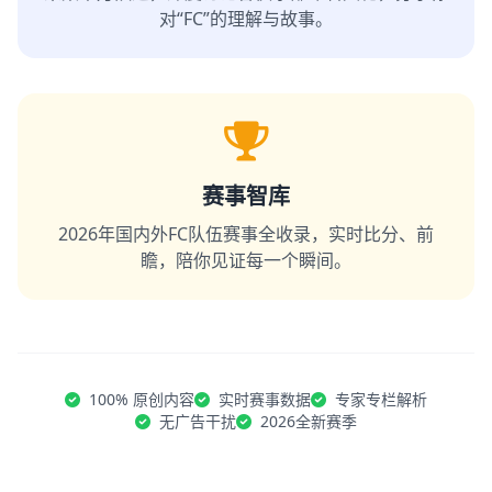
对“FC”的理解与故事。
赛事智库
2026年国内外FC队伍赛事全收录，实时比分、前
瞻，陪你见证每一个瞬间。
100% 原创内容
实时赛事数据
专家专栏解析
无广告干扰
2026全新赛季